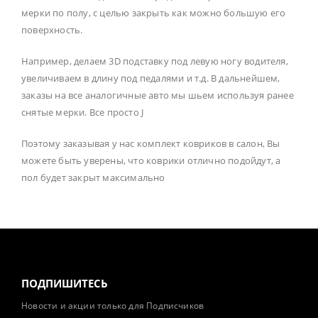
мерки по полу, с целью закрыть как можно большую его
поверхность.
Например, делаем 3D подставку под левую ногу водителя,
увеличиваем в длину под педалями и т.д. В дальнейшем,
заказы на все аналогичные авто мы шьем используя ранее
снятые мерки. Все просто J
Поэтому заказывая у нас комплект ковриков в салон, Вы
можете быть уверены, что коврики отлично подойдут, а
пол будет закрыт максимально
ПОДПИШИТЕСЬ
Новости и акции только для Подписчиков