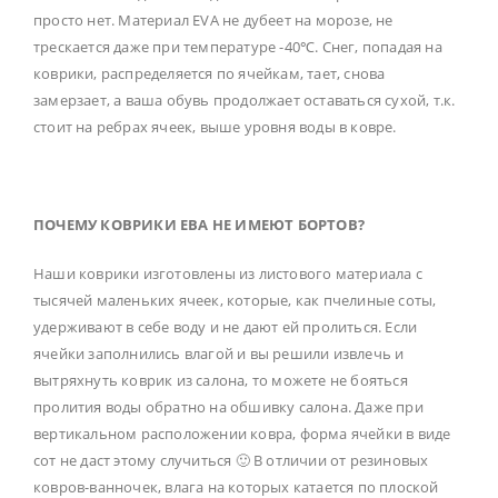
просто нет. Материал EVA не дубеет на морозе, не
трескается даже при температуре -40℃. Снег, попадая на
коврики, распределяется по ячейкам, тает, снова
замерзает, а ваша обувь продолжает оставаться сухой, т.к.
стоит на ребрах ячеек, выше уровня воды в ковре.
ПОЧЕМУ КОВРИКИ ЕВА НЕ ИМЕЮТ БОРТОВ?
Наши коврики изготовлены из листового материала с
тысячей маленьких ячеек, которые, как пчелиные соты,
удерживают в себе воду и не дают ей пролиться. Если
ячейки заполнились влагой и вы решили извлечь и
вытряхнуть коврик из салона, то можете не бояться
пролития воды обратно на обшивку салона. Даже при
вертикальном расположении ковра, форма ячейки в виде
сот не даст этому случиться 🙂 В отличии от резиновых
ковров-ванночек, влага на которых катается по плоской