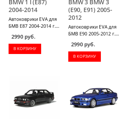
BMW 1 I (E87)
BMW 3 BMW 3
2004-2014
(Е90, Е91) 2005-
2012
Автоковрики EVA для
БМВ Е87 2004-2014 г.в.
Автоковрики EVA для
можно приобрести в
БМВ Е90 2005-2012 г.в.
2990
руб.
комплектации:
можно приобрести в
2990
руб.
водительский коврик,
комплектации:
В КОРЗИНУ
комплект передних,
водительский коврик,
В КОРЗИНУ
весь салон, коврик в
комплект передних,
багажник.
весь салон, коврик в
багажник.