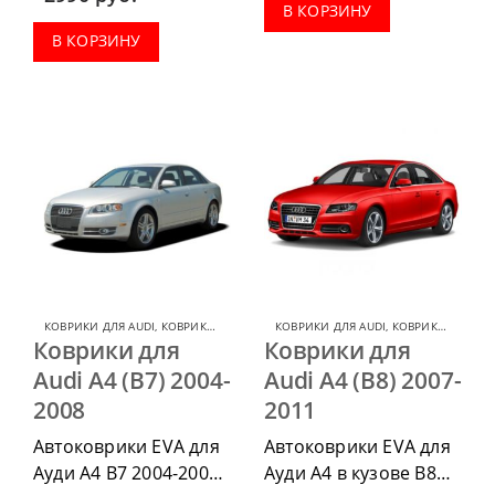
комплектации:
приобрести в
В КОРЗИНУ
водительский коврик,
комплектации:
В КОРЗИНУ
комплект передних,
водительский коврик,
весь салон, коврик в
комплект передних,
багажник.
весь салон, коврик в
багажник.
КОВРИКИ ДЛЯ AUDI
,
КОВРИКИ ДЛЯ AUDI A4
КОВРИКИ ДЛЯ AUDI
,
КОВРИКИ ДЛЯ AUDI A4
Коврики для
Коврики для
Audi A4 (B7) 2004-
Audi A4 (B8) 2007-
2008
2011
Автоковрики EVA для
Автоковрики EVA для
Ауди А4 В7 2004-2008
Ауди А4 в кузове В8