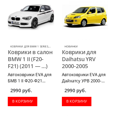
КОВРИКИ ДЛЯ BMW 1 SERIES
,
КОВРИКИ ДЛЯ BMW
НОВИНКИ
Коврики в салон
Коврики для
BMW 1 II (F20-
Daihatsu YRV
F21) (2011 — …)
2000-2005
Автоковрики EVA для
Автоковрики EVA для
БМВ 1 II Ф20-Ф21
Дайхатсу УРВ 2000-
2011-2020 г.в. можно
2005, можно
2990
руб.
2990
руб.
приобрести в
приобрести в
комплектации:
комплектации:
В КОРЗИНУ
В КОРЗИНУ
водительский коврик,
водительский коврик,
комплект передних,
комплект передних,