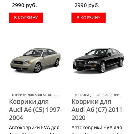
г.в.. можно
2007-2011 г.в. можно
2990
руб.
2990
руб.
приобрести в
приобрести в
комплектации:
комплектации:
В КОРЗИНУ
В КОРЗИНУ
водительский коврик,
водительский коврик,
комплект передних,
комплект передних,
весь салон, коврик в
весь салон, коврик в
багажник.
багажник.
КОВРИКИ ДЛЯ AUDI A6
,
КОВРИКИ ДЛЯ AUDI
КОВРИКИ ДЛЯ AUDI A6
,
КОВРИКИ ДЛЯ AUDI
Коврики для
Коврики для
Audi A6 (C5) 1997-
Audi A6 (C7) 2011-
2004
2020
Автоковрики EVA для
Автоковрики EVA для