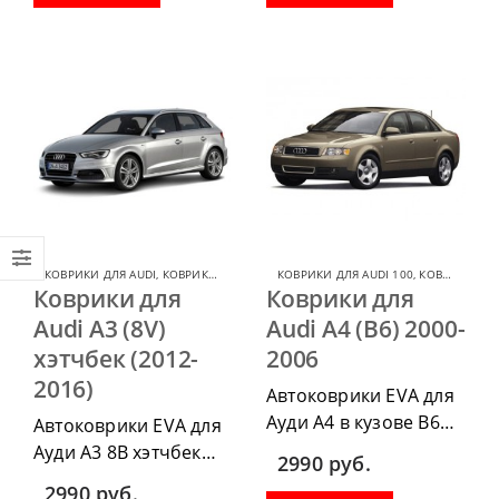
водительский коврик,
водительский коврик,
комплект передних,
комплект передних,
весь салон, коврик в
весь салон, коврик в
багажник.
багажник.
КОВРИКИ ДЛЯ AUDI
,
КОВРИКИ ДЛЯ AUDI A3
КОВРИКИ ДЛЯ AUDI 100
,
КОВРИКИ ДЛЯ AUDI
Коврики для
Коврики для
Audi A3 (8V)
Audi A4 (B6) 2000-
хэтчбек (2012-
2006
2016)
Автоковрики EVA для
Ауди А4 в кузове В6
Автоковрики EVA для
2000-2006 г.в. можно
Ауди А3 8В хэтчбек
2990
руб.
приобрести в
2012-2016 г.в. можно
2990
руб.