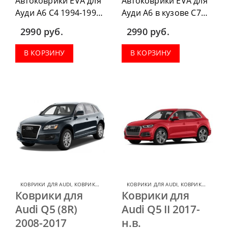
Автоковрики EVA для
Автоковрики EVA для
Ауди А6 С4 1994-1997
Ауди А6 в кузове С7
г.в. можно
2011-2020 г.в. можно
2990
руб.
2990
руб.
приобрести в
приобрести в
комплектации:
комплектации:
В КОРЗИНУ
В КОРЗИНУ
водительский коврик,
водительский коврик,
комплект передних,
комплект передних,
весь салон, коврик в
весь салон, коврик в
багажник.
багажник.
КОВРИКИ ДЛЯ AUDI
,
КОВРИКИ ДЛЯ AUDI Q5
КОВРИКИ ДЛЯ AUDI
,
КОВРИКИ ДЛЯ AUDI Q5
Коврики для
Коврики для
Audi Q5 (8R)
Audi Q5 II 2017-
2008-2017
н.в.