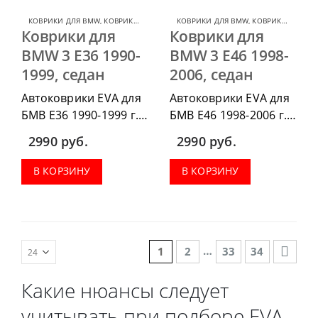
КОВРИКИ ДЛЯ BMW
,
КОВРИКИ ДЛЯ BMW 3 SERIES
КОВРИКИ ДЛЯ BMW
,
КОВРИКИ ДЛЯ BMW 3 SERIES
Коврики для
Коврики для
BMW 3 E36 1990-
BMW 3 E46 1998-
1999, седан
2006, седан
Автоковрики EVA для
Автоковрики EVA для
БМВ Е36 1990-1999 г.в.
БМВ Е46 1998-2006 г.в.
седан можно
седан, можно
2990
руб.
2990
руб.
приобрести в
приобрести в
комплектации:
комплектации:
В КОРЗИНУ
В КОРЗИНУ
водительский коврик,
водительский коврик,
комплект передних,
комплект передних,
весь салон, коврик в
весь салон, коврик в
багажник.
багажник.
…
1
2
33
34
Какие нюансы следует
учитывать при подборе EVA