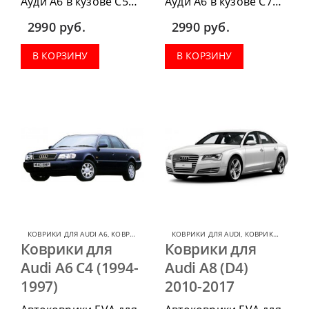
Ауди А6 в кузове С5
Ауди А6 в кузове С7
1997-2004 г.в. можно
2011-2020 г.в. можно
2990
руб.
2990
руб.
приобрести в
приобрести в
комплектации:
комплектации:
В КОРЗИНУ
В КОРЗИНУ
водительский коврик,
водительский коврик,
комплект передних,
комплект передних,
весь салон, коврик в
весь салон, коврик в
багажник.
багажник.
КОВРИКИ ДЛЯ AUDI A6
,
КОВРИКИ ДЛЯ AUDI
КОВРИКИ ДЛЯ AUDI
,
КОВРИКИ ДЛЯ AUDI A8
Коврики для
Коврики для
Audi A6 C4 (1994-
Audi A8 (D4)
1997)
2010-2017