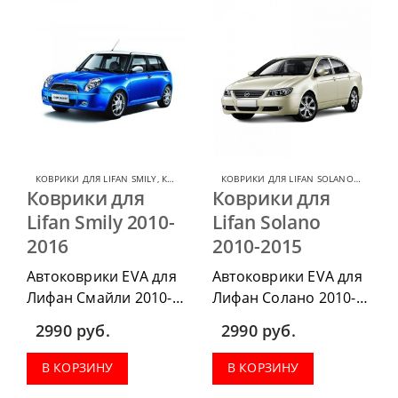
весь салон, коврик в
коврики в салон,
багажник.
коврик в багажник.
КОВРИКИ ДЛЯ LIFAN SMILY
,
КОВРИКИ ДЛЯ LIFAN
КОВРИКИ ДЛЯ LIFAN SOLANO
,
КОВРИКИ
Коврики для
Коврики для
Lifan Smily 2010-
Lifan Solano
2016
2010-2015
Автоковрики EVA для
Автоковрики EVA для
Лифан Смайли 2010-
Лифан Солано 2010-
2016, можно
2015, можно
2990
руб.
2990
руб.
приобрести в
приобрести в
комплектации:
комплектации:
В КОРЗИНУ
В КОРЗИНУ
водительский коврик,
водительский коврик,