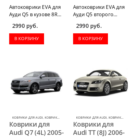
Автоковрики EVA для
Автоковрики EVA для
Ауди Q5 в кузове 8R
Ауди Q5 второго
2008-2017 г.в. можно
поколения 2017-н.в.
2990
руб.
2990
руб.
приобрести в
можно приобрести в
комплектации:
комплектации:
В КОРЗИНУ
В КОРЗИНУ
водительский коврик,
водительский коврик,
комплект передних,
комплект передних,
весь салон, коврик в
весь салон, коврик в
багажник.
багажник.
КОВРИКИ ДЛЯ AUDI
,
КОВРИКИ ДЛЯ AUDI Q7
КОВРИКИ ДЛЯ AUDI
,
КОВРИКИ ДЛЯ AUDI TT
Коврики для
Коврики для
Audi Q7 (4L) 2005-
Audi TT (8J) 2006-