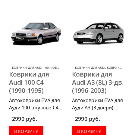
комплект передних,
комплект передних,
коврики в салон,
коврики в салон,
коврик в багажник.
коврик в багажник.
КОВРИКИ ДЛЯ AUDI 100
,
КОВРИКИ ДЛЯ AUDI
КОВРИКИ ДЛЯ AUDI
,
КОВРИКИ ДЛЯ AUDI A3
Коврики для
Коврики для
Audi 100 C4
Audi A3 (8L) 3-дв.
(1990-1995)
(1996-2003)
Автоковрики EVA для
Автоковрики EVA для
Ауди 100 в кузове С4
Ауди А3 (3 двери)
1990-1995 г.в. можно
1996-2003 г.в. можно
2990
руб.
2990
руб.
приобрести в
приобрести в
комплектации:
комплектации:
В КОРЗИНУ
В КОРЗИНУ