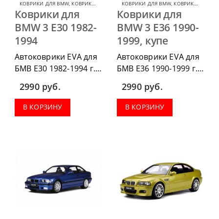
КОВРИКИ ДЛЯ BMW
,
КОВРИКИ ДЛЯ BMW 3 SERIES
КОВРИКИ ДЛЯ BMW
,
КОВРИКИ ДЛЯ BMW 3 SERIES
Коврики для
Коврики для
BMW 3 E30 1982-
BMW 3 E36 1990-
1994
1999, купе
Автоковрики EVA для
Автоковрики EVA для
БМВ Е30 1982-1994 г.в.
БМВ Е36 1990-1999 г.в.
можно приобрести в
купе, можно
2990
руб.
2990
руб.
комплектации:
приобрести в
водительский коврик,
комплектации:
В КОРЗИНУ
В КОРЗИНУ
комплект передних,
водительский коврик,
весь салон, коврик в
комплект передних,
багажник.
весь салон, коврик в
багажник.