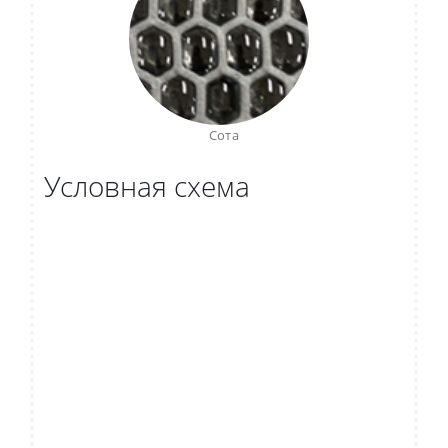
Сота
Условная схема