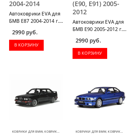
2004-2014
(Е90, Е91) 2005-
2012
Автоковрики EVA для
БМВ Е87 2004-2014 г.в.
Автоковрики EVA для
можно приобрести в
БМВ Е90 2005-2012 г.в.
2990
руб.
комплектации:
можно приобрести в
2990
руб.
водительский коврик,
комплектации:
В КОРЗИНУ
комплект передних,
водительский коврик,
В КОРЗИНУ
весь салон, коврик в
комплект передних,
багажник.
весь салон, коврик в
багажник.
КОВРИКИ ДЛЯ BMW
,
КОВРИКИ ДЛЯ BMW 3 SERIES
КОВРИКИ ДЛЯ BMW
,
КОВРИКИ ДЛЯ BMW 3 SERIES