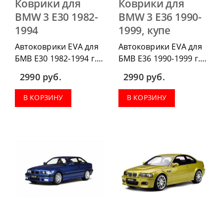
Коврики для
Коврики для
BMW 3 E30 1982-
BMW 3 E36 1990-
1994
1999, купе
Автоковрики EVA для
Автоковрики EVA для
БМВ Е30 1982-1994 г.в.
БМВ Е36 1990-1999 г.в.
можно приобрести в
купе, можно
2990
руб.
2990
руб.
комплектации:
приобрести в
водительский коврик,
комплектации:
В КОРЗИНУ
В КОРЗИНУ
комплект передних,
водительский коврик,
весь салон, коврик в
комплект передних,
багажник.
весь салон, коврик в
багажник.