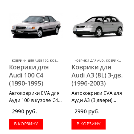
коврики в салон,
коврики в салон,
коврик в багажник.
коврик в багажник.
КОВРИКИ ДЛЯ AUDI 100
,
КОВРИКИ ДЛЯ AUDI
КОВРИКИ ДЛЯ AUDI
,
КОВРИКИ ДЛЯ AUDI A3
Коврики для
Коврики для
Audi 100 C4
Audi A3 (8L) 3-дв.
(1990-1995)
(1996-2003)
Автоковрики EVA для
Автоковрики EVA для
Ауди 100 в кузове С4
Ауди А3 (3 двери)
1990-1995 г.в. можно
1996-2003 г.в. можно
2990
руб.
2990
руб.
приобрести в
приобрести в
комплектации:
комплектации:
В КОРЗИНУ
В КОРЗИНУ
водительский коврик,
водительский коврик,