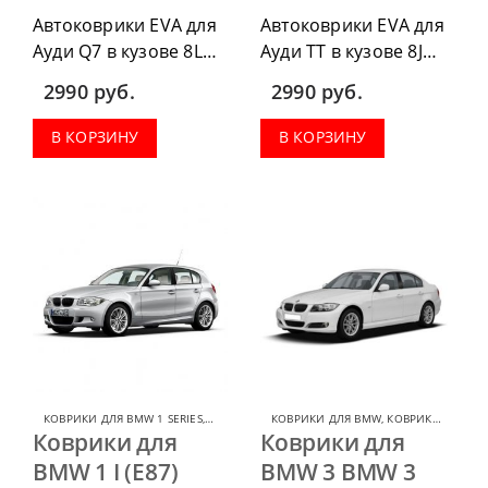
Автоковрики EVA для
Автоковрики EVA для
Ауди Q7 в кузове 8L
Ауди ТТ в кузове 8J
2005-2015 г.в. можно
2006-2014 г.в. можно
2990
руб.
2990
руб.
приобрести в
приобрести в
комплектации:
комплектации:
В КОРЗИНУ
В КОРЗИНУ
водительский коврик,
водительский коврик,
комплект передних,
комплект передних,
весь салон, коврик в
весь салон, коврик в
багажник.
багажник.
КОВРИКИ ДЛЯ BMW 1 SERIES
,
КОВРИКИ ДЛЯ BMW
КОВРИКИ ДЛЯ BMW
,
КОВРИКИ ДЛЯ BMW 3 SERIES
Коврики для
Коврики для
BMW 1 I (E87)
BMW 3 BMW 3