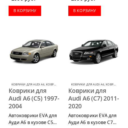
приобрести в
приобрести в
комплектации:
комплектации:
В КОРЗИНУ
В КОРЗИНУ
водительский коврик,
водительский коврик,
комплект передних,
комплект передних,
весь салон, коврик в
весь салон, коврик в
багажник.
багажник.
КОВРИКИ ДЛЯ AUDI A6
,
КОВРИКИ ДЛЯ AUDI
КОВРИКИ ДЛЯ AUDI A6
,
КОВРИКИ ДЛЯ AUDI
Коврики для
Коврики для
Audi A6 (C5) 1997-
Audi A6 (C7) 2011-
2004
2020
Автоковрики EVA для
Автоковрики EVA для
Ауди А6 в кузове С5
Ауди А6 в кузове С7