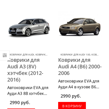
комплект передних,
комплект передних,
весь салон, коврик в
весь салон, коврик в
багажник.
багажник.
КОВРИКИ ДЛЯ AUDI
,
КОВРИКИ ДЛЯ AUDI A3
КОВРИКИ ДЛЯ AUDI 100
,
КОВРИКИ ДЛЯ AUDI
Коврики для
Коврики для
Audi A3 (8V)
Audi A4 (B6) 2000-
хэтчбек (2012-
2006
2016)
Автоковрики EVA для
Ауди А4 в кузове В6
Автоковрики EVA для
2000-2006 г.в. можно
Ауди А3 8В хэтчбек
2990
руб.
приобрести в
2012-2016 г.в. можно
2990
руб.
комплектации:
приобрести в
В КОРЗИНУ