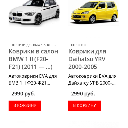
КОВРИКИ ДЛЯ BMW 1 SERIES
,
КОВРИКИ ДЛЯ BMW
НОВИНКИ
Коврики в салон
Коврики для
BMW 1 II (F20-
Daihatsu YRV
F21) (2011 — …)
2000-2005
Автоковрики EVA для
Автоковрики EVA для
БМВ 1 II Ф20-Ф21
Дайхатсу УРВ 2000-
2011-2020 г.в. можно
2005, можно
2990
руб.
2990
руб.
приобрести в
приобрести в
комплектации:
комплектации:
В КОРЗИНУ
В КОРЗИНУ
водительский коврик,
водительский коврик,
комплект передних,
комплект передних,
весь салон, коврик в
коврики в салон,