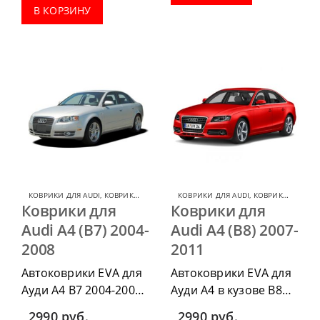
водительский коврик,
комплектации:
В КОРЗИНУ
комплект передних,
водительский коврик,
весь салон, коврик в
комплект передних,
багажник.
весь салон, коврик в
багажник.
КОВРИКИ ДЛЯ AUDI
,
КОВРИКИ ДЛЯ AUDI A4
КОВРИКИ ДЛЯ AUDI
,
КОВРИКИ ДЛЯ AUDI A4
Коврики для
Коврики для
Audi A4 (B7) 2004-
Audi A4 (B8) 2007-
2008
2011
Автоковрики EVA для
Автоковрики EVA для
Ауди А4 В7 2004-2008
Ауди А4 в кузове В8
г.в.. можно
2007-2011 г.в. можно
2990
руб.
2990
руб.