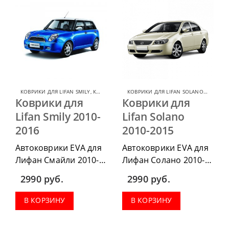
багажник.
коврик в багажник.
КОВРИКИ ДЛЯ LIFAN SMILY
,
КОВРИКИ ДЛЯ LIFAN
КОВРИКИ ДЛЯ LIFAN SOLANO
,
КОВРИКИ
Коврики для
Коврики для
Lifan Smily 2010-
Lifan Solano
2016
2010-2015
Автоковрики EVA для
Автоковрики EVA для
Лифан Смайли 2010-
Лифан Солано 2010-
2016, можно
2015, можно
2990
руб.
2990
руб.
приобрести в
приобрести в
комплектации:
комплектации:
В КОРЗИНУ
В КОРЗИНУ
водительский коврик,
водительский коврик,
комплект передних,
комплект передних,