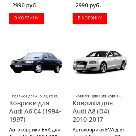
1997-2004 г.в. можно
2011-2020 г.в. можно
2990
руб.
2990
руб.
приобрести в
приобрести в
комплектации:
комплектации:
В КОРЗИНУ
В КОРЗИНУ
водительский коврик,
водительский коврик,
комплект передних,
комплект передних,
весь салон, коврик в
весь салон, коврик в
багажник.
багажник.
КОВРИКИ ДЛЯ AUDI A6
,
КОВРИКИ ДЛЯ AUDI
КОВРИКИ ДЛЯ AUDI
,
КОВРИКИ ДЛЯ AUDI A8
Коврики для
Коврики для
Audi A6 C4 (1994-
Audi A8 (D4)
1997)
2010-2017
Автоковрики EVA для
Автоковрики EVA для