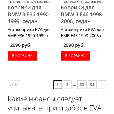
КОВРИКИ ДЛЯ BMW
,
КОВРИКИ ДЛЯ BMW 3 SERIES
КОВРИКИ ДЛЯ BMW
,
КОВРИКИ ДЛЯ BMW 3 SERIES
Коврики для
Коврики для
BMW 3 E36 1990-
BMW 3 E46 1998-
1999, седан
2006, седан
Автоковрики EVA для
Автоковрики EVA для
БМВ Е36 1990-1999 г.в.
БМВ Е46 1998-2006 г.в.
седан можно
седан, можно
2990
руб.
2990
руб.
приобрести в
приобрести в
комплектации:
комплектации:
В КОРЗИНУ
В КОРЗИНУ
водительский коврик,
водительский коврик,
комплект передних,
комплект передних,
весь салон, коврик в
весь салон, коврик в
багажник.
багажник.
…
1
2
33
34
Какие нюансы следует
учитывать при подборе EVA