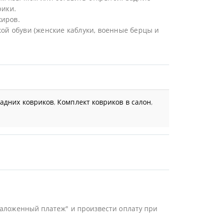
рики.
жиров.
ой обуви (женские каблуки, военные берцы и
задних ковриков
,
Комплект ковриков в салон
,
Наложенный платеж" и произвести оплату при