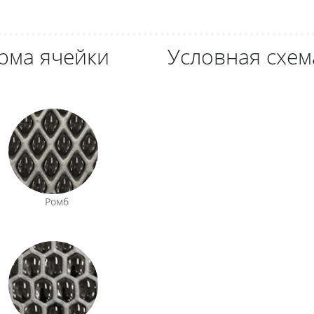
рма ячейки
Условная схем
Ромб