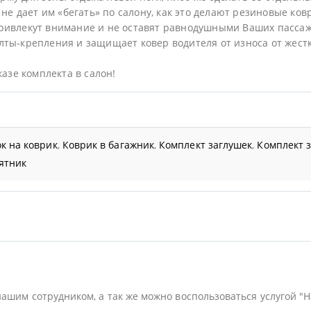
не дает им «бегать» по салону, как это делают резиновые ков
ривлекут внимание и не оставят равнодушными Ваших пасса
ты-крепления и защищает ковер водителя от износа от жестк
казе комплекта в салон!
к на коврик
,
Коврик в багажник
,
Комплект заглушек
,
Комплект 
ятник
нашим сотрудником, а так же можно воспользоваться услугой "