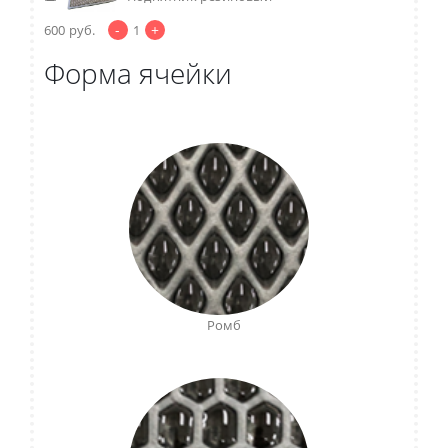
-
+
600
руб.
1
Форма ячейки
Ромб