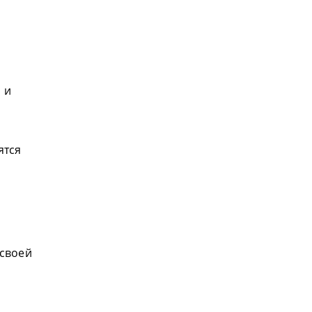
 и
ятся
 своей