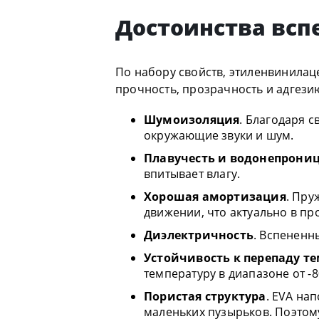
Достоинства всп
По набору свойств, этиленвинилац
прочность, прозрачность и адгези
Шумоизоляция
. Благодаря с
окружающие звуки и шум.
Плавучесть и водонепрони
впитывает влагу.
Хорошая амортизация
. Пру
движении, что актуально в п
Диэлектричность
. Вспененн
Устойчивость к перепаду т
температуру в диапазоне от -
Пористая структура
. EVA на
маленьких пузырьков. Поэтому