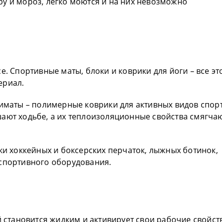
у и мороз, легко моются и на них невозможно
е. Спортивные маты, блоки и коврики для йоги – все эт
ериал.
риматы – полимерные коврики для активных видов спор
ают ходьбе, а их теплоизоляционные свойства смягча
ки хоккейных и боксерских перчаток, лыжных ботинок,
 спортивного оборудования.
й становится жидким и активирует свои рабочие свойст