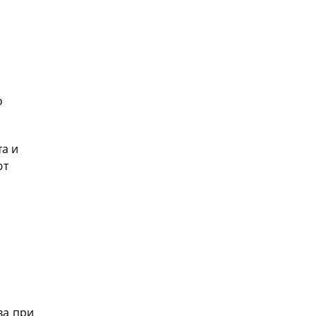
о
та и
ют
ва при