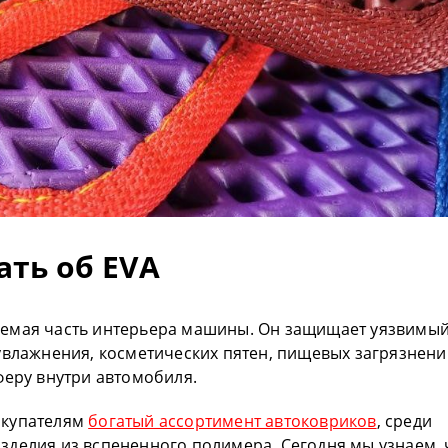
ать об EVA
емая часть интерьера машины. Он защищает уязвимы
увлажнения, косметических пятен, пищевых загрязнени
феру внутри автомобиля.
окупателям
богатый ассортимент автоковриков
, среди
делия из вспененного полимера. Сегодня мы узнаем, 