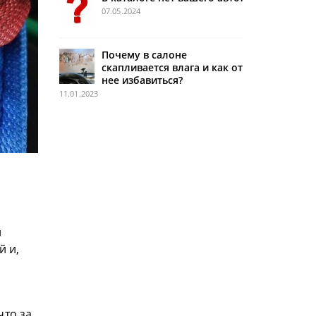
07.05.2024
Почему в салоне
скапливается влага и как от
нее избавиться?
11.01.2023
й
й и,
что за