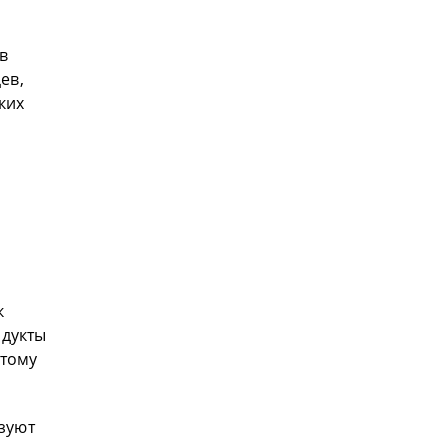
в
ев,
ких
к
одукты
этому
ьзуют