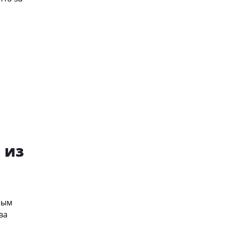
 из
ным
ва