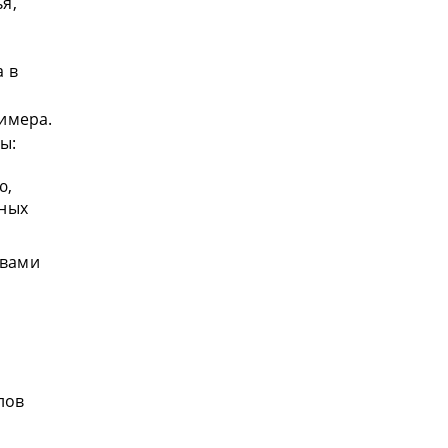
я,
а в
имера.
ы:
ю,
чных
твами
лов