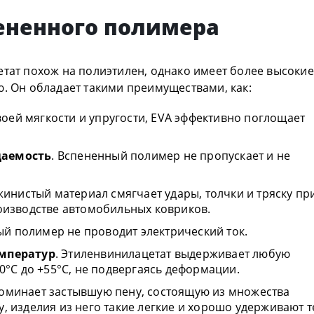
ененного полимера
етат похож на полиэтилен, однако имеет более высокие
ю. Он обладает такими преимуществами, как:
воей мягкости и упругости, EVA эффективно поглощает
цаемость
. Вспененный полимер не пропускает и не
жинистый материал смягчает удары, толчки и тряску пр
роизводстве автомобильных ковриков.
ый полимер не проводит электрический ток.
емператур
. Этиленвинилацетат выдерживает любую
80°С до +55°С, не подвергаясь деформации.
поминает застывшую пену, состоящую из множества
, изделия из него такие легкие и хорошо удерживают т