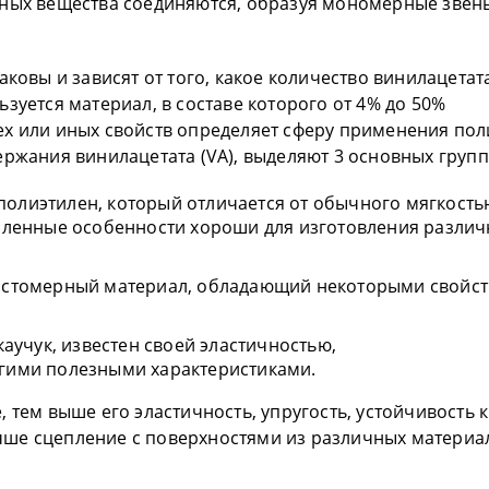
рных вещества соединяются, образуя мономерные звень
аковы и зависят от того, какое количество винилацетат
зуется материал, в составе которого от 4% до 50%
ех или иных свойств определяет сферу применения пол
ержания винилацетата (VA), выделяют 3 основных групп
лиэтилен, который отличается от обычного мягкость
сленные особенности хороши для изготовления разли
астомерный материал, обладающий некоторыми свойс
каучук, известен своей эластичностью,
гими полезными характеристиками.
 тем выше его эластичность, упругость, устойчивость к
ше сцепление с поверхностями из различных материа