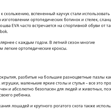
 к скольжению, вспененный каучук стали использовать 
в изготовлении ортопедических ботинок и стелек, сланц
ошва EVA часто встречается на спортивной обуви от та
bok.
улярнее с каждым годом. В летний сезон многие
м легкие ортопедические кроксы.
окрытия, разбитые на большие разноцветные пазлы ка
 игрушки, маленькие яркие столы и стулья – все это пр
ичен и абсолютно безопасен для людей и животных, по
своего ребенка.
жания лошадей и крупного рогатого скота также испол