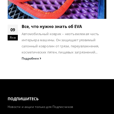
Все, что нужно знать об EVA
09
Автомобильный коврик – неотъемлемая часть
Янв
интерьера машины. Он защищает уязвимый
салонный ковролин от грязи, переувлажнения,
косметических пятен, пищевых загрязнений...
Подробнее
ПОДПИШИТЕСЬ
Новости и акции только для Подписчиков