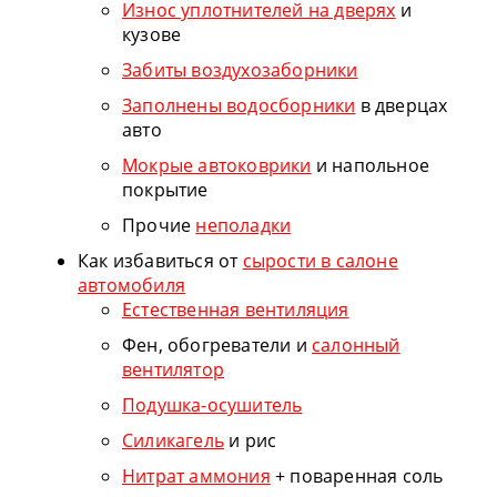
Износ уплотнителей на дверях
и
кузове
Забиты воздухозаборники
Заполнены водосборники
в дверцах
авто
Мокрые автоковрики
и напольное
покрытие
Прочие
неполадки
Как избавиться от
сырости в салоне
автомобиля
Естественная вентиляция
Фен, обогреватели и
салонный
вентилятор
Подушка-осушитель
Силикагель
и рис
Нитрат аммония
+ поваренная соль