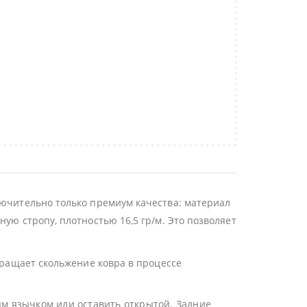
лючительно только премиум качества: материал
ую стропу, плотностью 16,5 гр/м. Это позволяет
твращает скольжение ковра в процессе
ым язычком или оставить открытой. Задние