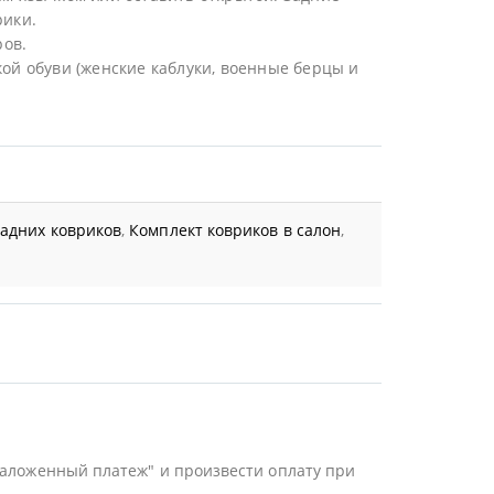
рики.
ов.
ой обуви (женские каблуки, военные берцы и
задних ковриков
,
Комплект ковриков в салон
,
Наложенный платеж" и произвести оплату при