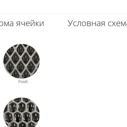
рма ячейки
Условная схем
Ромб