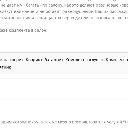
не дает им «бегать» по салону, как это делают резиновые ков
влекут внимание и не оставят равнодушными Ваших пассажир
ты-крепления и защищает ковер водителя от износа от жестк
казе комплекта в салон!
к на коврик
,
Коврик в багажник
,
Комплект заглушек
,
Комплект 
ятник
нашим сотрудником, а так же можно воспользоваться услугой "