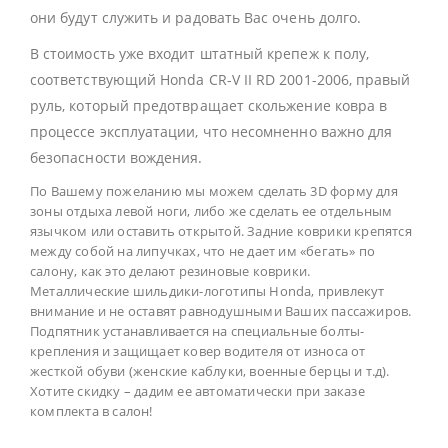
они будут служить и радовать Вас очень долго.
В стоимость уже входит штатный крепеж к полу,
соответствующий Honda CR-V II RD 2001-2006, правый
руль, который предотвращает скольжение ковра в
процессе эксплуатации, что несомненно важно для
безопасности вождения.
По Вашему пожеланию мы можем сделать 3D форму для
зоны отдыха левой ноги, либо же сделать ее отдельным
язычком или оставить открытой. Задние коврики крепятся
между собой на липучках, что не дает им «бегать» по
салону, как это делают резиновые коврики.
Металлические шильдики-логотипы Honda, привлекут
внимание и не оставят равнодушными Ваших пассажиров.
Подпятник устанавливается на специальные болты-
крепления и защищает ковер водителя от износа от
жесткой обуви (женские каблуки, военные берцы и т.д).
Хотите скидку – дадим ее автоматически при заказе
комплекта в салон!