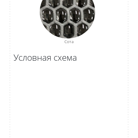
Сота
Условная схема