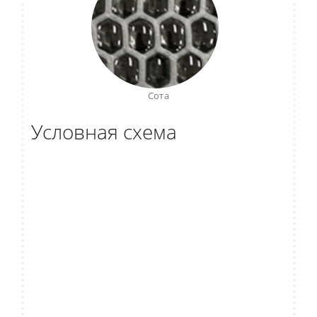
Сота
Условная схема