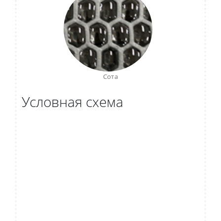
Сота
Условная схема