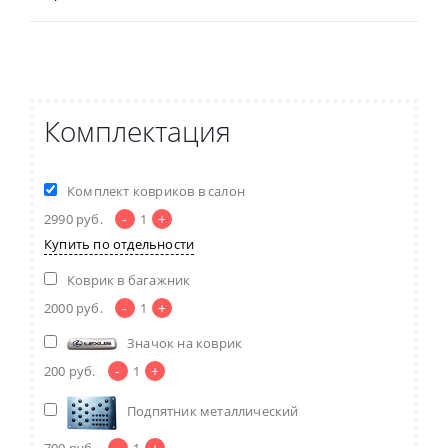
Комплектация
Комплект ковриков в салон
-
+
2990
руб.
1
Купить по отдельности
Коврик в багажник
-
+
2000
руб.
1
Значок на коврик
-
+
200
руб.
1
Подпятник металлический
-
+
700
руб.
1