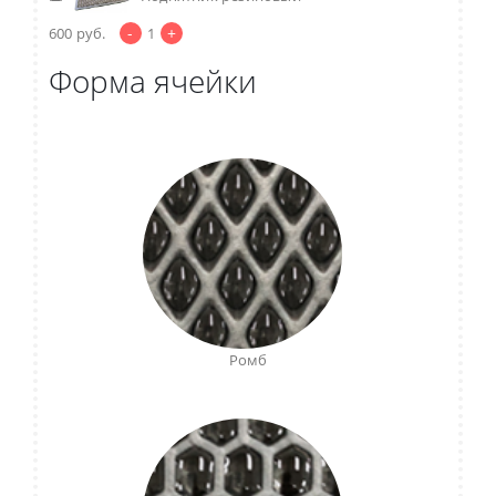
-
+
600
руб.
1
Форма ячейки
Ромб