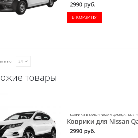
коврик в багажник.
2990
руб.
В КОРЗИНУ
ать по:
ожие товары
КОВРИКИ В САЛОН NISSAN QASHQAI
,
КОВРИ
Коврики для Nissan Qa
2990
руб.