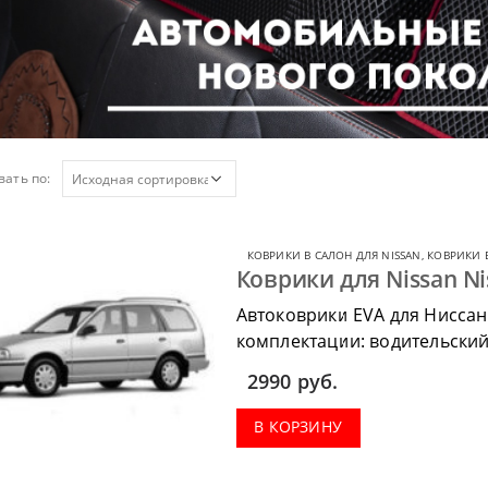
ать по:
КОВРИКИ В САЛОН ДЛЯ NISSAN
,
КОВРИКИ В
Коврики для Nissan Ni
Автоковрики EVA для Ниссан
комплектации: водительский 
коврик в багажник.
2990
руб.
В КОРЗИНУ