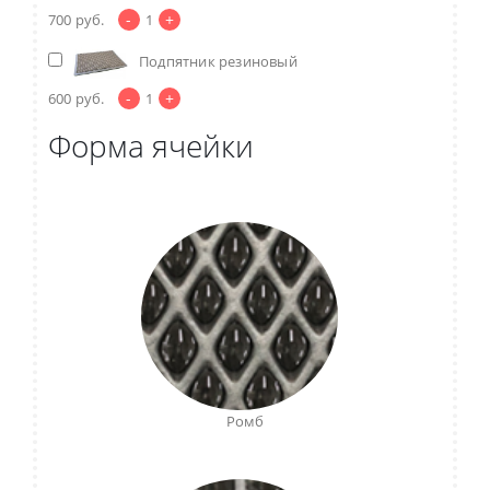
-
+
700
руб.
1
Подпятник резиновый
-
+
600
руб.
1
Форма ячейки
Ромб