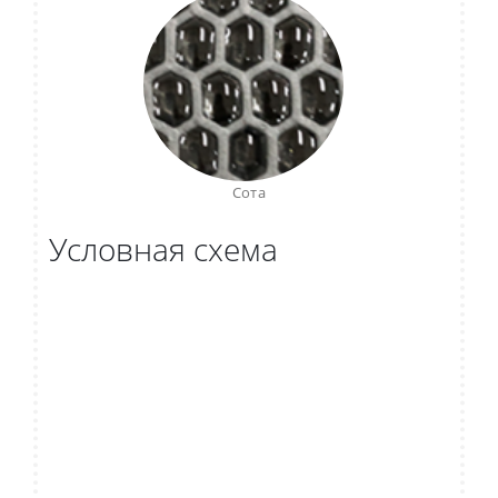
Сота
Условная схема