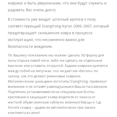
коврики и быть уверенными, что они будут служить и
радовать Вас очень долго.
В стоимость уже входит штатный крепеж к полу,
соответствующий SsangYong Kyron 2006-2007, который
предотвращает скольжение ковра в процессе
эксплуатации, что несомненно важно для
безопасности вождения.
По Вашему пожеланию мы можем сделать 3D форму для
зоны отдыха левой ноги, либо же сделать ее отдельным
язычком или оставить открытой. Задние коврики крепятся
между собой на липучках, что не дает им «бегать» по
салону, как это делают резиновые коврики.
Металлические шильдики-логотипы SsangYong, привлекут
внимание и не оставят равнодушными Ваших пассажиров.
Подпятник устанавливается на специальные болты-
крепления и защищает ковер водителя от износа от
жесткой обуви (женские каблуки, военные берцы и т.д).
Хотите скидку – дадим ее автоматически при заказе
комплекта в салон!