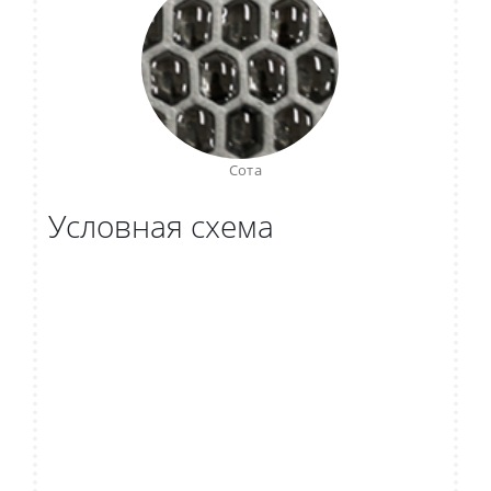
Сота
Условная схема