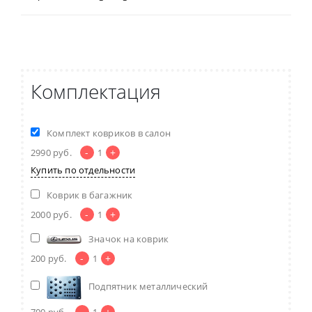
Комплектация
Комплект ковриков в салон
-
+
2990
руб.
1
Купить по отдельности
Коврик в багажник
-
+
2000
руб.
1
Значок на коврик
-
+
200
руб.
1
Подпятник металлический
-
+
700
руб.
1