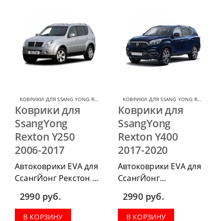
КОВРИКИ ДЛЯ SSANG YONG REXTON
,
КОВРИКИ ДЛЯ SSANG YONG
КОВРИКИ ДЛЯ SSANG YONG REXTON
,
К
Коврики для
Коврики для
SsangYong
SsangYong
Rexton Y250
Rexton Y400
2006-2017
2017-2020
Автоковрики EVA для
Автоковрики EVA для
СсангЙонг Рекстон
СсангЙонг
2006-2017, можно
Рекстон 2017-2020,
2990
руб.
2990
руб.
приобрести в
можно приобрести в
комплектации:
комплектации:
В КОРЗИНУ
В КОРЗИНУ