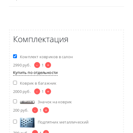
Комплектация
Комплект ковриков в салон
-
+
2990
руб.
1
Купить по отдельности
Коврик в багажник
-
+
2000
руб.
1
Значок на коврик
-
+
200
руб.
1
Подпятник металлический
-
+
700
руб.
1