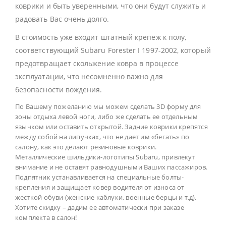
коврики и быть уверенными, что они будут служить и
радовать Вас очень долго.
В стоимость уже входит штатный крепеж к полу,
соответствующий Subaru Forester I 1997-2002, который
предотвращает скольжение ковра в процессе
эксплуатации, что несомненно важно для
безопасности вождения.
По Вашему пожеланию мы можем сделать 3D форму для
зоны отдыха левой ноги, либо же сделать ее отдельным
язычком или оставить открытой. Задние коврики крепятся
между собой на липучках, что не дает им «бегать» по
салону, как это делают резиновые коврики.
Металлические шильдики-логотипы Subaru, привлекут
внимание и не оставят равнодушными Ваших пассажиров.
Подпятник устанавливается на специальные болты-
крепления и защищает ковер водителя от износа от
жесткой обуви (женские каблуки, военные берцы и т.д).
Хотите скидку – дадим ее автоматически при заказе
комплекта в салон!