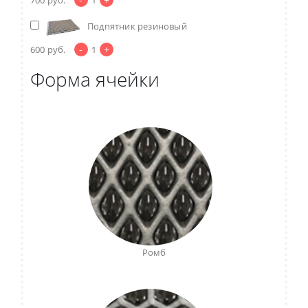
Подпятник резиновый
-
+
600
руб.
1
Форма ячейки
Ромб