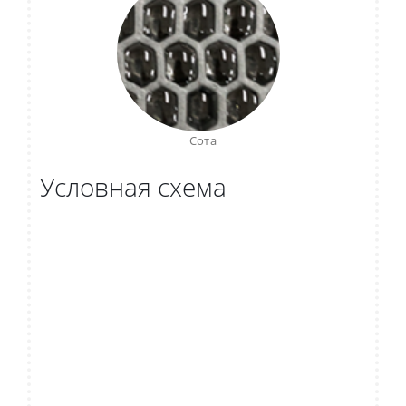
Сота
Условная схема