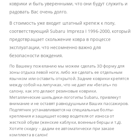
коврики и быть уверенными, что они будут служить и
радовать Вас очень долго.
В стоимость уже входит штатный крепеж к полу,
соответствующий Subaru Impreza I 1996-2000, который
предотвращает скольжение ковра в процессе
эксплуатации, что несомненно важно для
безопасности вождения.
По Вашему пожеланию мы можем сделать 3D форму для
зоны отдыха левой ноги, либо же сделать ее отдельным
язычком или оставить открытой. Задние коврики крепятся
между собой на липучках, что не дает им «бегать» по
салону, как это делают резиновые коврики.
Металлические шильдики-логотипы Subaru, привлекут
внимание и не оставят равнодушными Ваших пассажиров.
Подпятник устанавливается на специальные болты-
крепления и защищает ковер водителя от износа от
жесткой обуви (женские каблуки, военные берцы и т.д).
Хотите скидку – дадим ее автоматически при заказе
комплекта в салон!