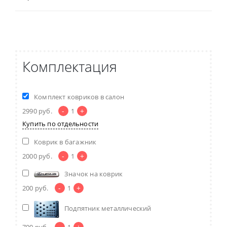
Комплектация
Комплект ковриков в салон
-
+
2990
руб.
1
Купить по отдельности
Коврик в багажник
-
+
2000
руб.
1
Значок на коврик
-
+
200
руб.
1
Подпятник металлический
-
+
700
руб.
1