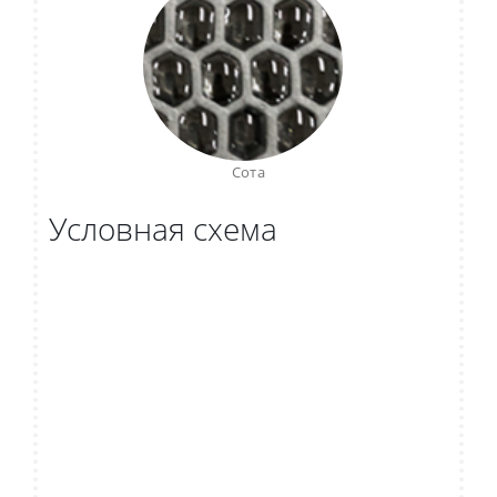
Сота
Условная схема