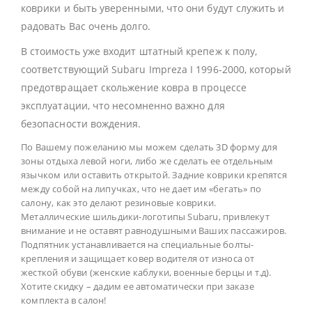
коврики и быть уверенными, что они будут служить и
радовать Вас очень долго.
В стоимость уже входит штатный крепеж к полу,
соответствующий Subaru Impreza I 1996-2000, который
предотвращает скольжение ковра в процессе
эксплуатации, что несомненно важно для
безопасности вождения.
По Вашему пожеланию мы можем сделать 3D форму для
зоны отдыха левой ноги, либо же сделать ее отдельным
язычком или оставить открытой. Задние коврики крепятся
между собой на липучках, что не дает им «бегать» по
салону, как это делают резиновые коврики.
Металлические шильдики-логотипы Subaru, привлекут
внимание и не оставят равнодушными Ваших пассажиров.
Подпятник устанавливается на специальные болты-
крепления и защищает ковер водителя от износа от
жесткой обуви (женские каблуки, военные берцы и т.д).
Хотите скидку – дадим ее автоматически при заказе
комплекта в салон!