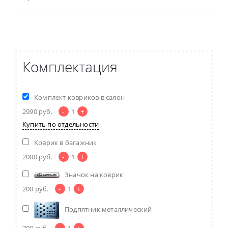
Комплектация
Комплект ковриков в салон
-
+
2990
руб.
1
Купить по отдельности
Коврик в багажник
-
+
2000
руб.
1
Значок на коврик
-
+
200
руб.
1
Подпятник металлический
-
+
700
руб.
1