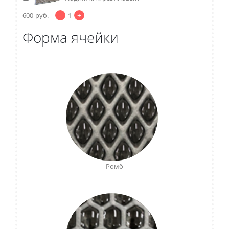
-
+
600
руб.
1
Форма ячейки
Ромб