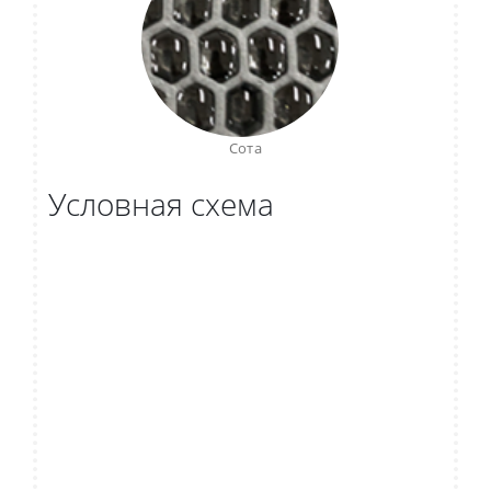
Сота
Условная схема