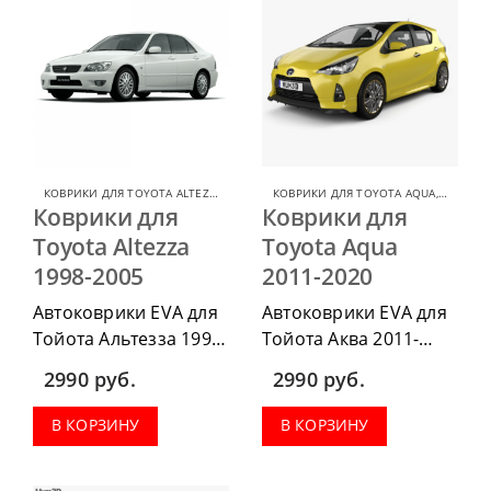
багажник.
багажник.
КОВРИКИ ДЛЯ TOYOTA ALTEZZA
,
КОВРИКИ ДЛЯ TOYOTA
КОВРИКИ ДЛЯ TOYOTA AQUA
,
КОВРИК
Коврики для
Коврики для
Toyota Altezza
Toyota Aqua
1998-2005
2011-2020
Автоковрики EVA для
Автоковрики EVA для
Тойота Альтезза 1998-
Тойота Аква 2011-
2005 можно
2020 можно
2990
руб.
2990
руб.
приобрести в
приобрести в
комплектации:
комплектации:
В КОРЗИНУ
В КОРЗИНУ
водительский коврик,
водительский коврик,
комплект передних,
комплект передних,