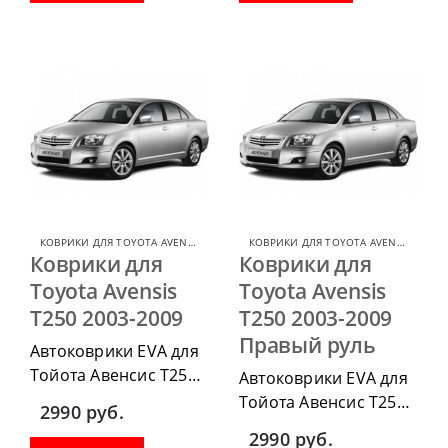
водительский коврик,
водительский коврик,
комплект передних,
комплект передних,
весь салон, коврик в
весь салон, коврик в
багажник.
багажник.
КОВРИКИ ДЛЯ TOYOTA AVENSIS
,
КОВРИКИ ДЛЯ TOYOTA
КОВРИКИ ДЛЯ TOYOTA AVENSIS
,
КОВР
Коврики для
Коврики для
Toyota Avensis
Toyota Avensis
T250 2003-2009
T250 2003-2009
Правый руль
Автоковрики EVA для
Тойота Авенсис Т250
Автоковрики EVA для
2003-2009 можно
Тойота Авенсис Т250
2990
руб.
приобрести в
2003-2009 можно
2990
руб.
комплектации: