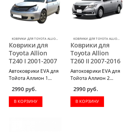
КОВРИКИ ДЛЯ TOYOTA ALLION
,
КОВРИКИ ДЛЯ TOYOTA
КОВРИКИ ДЛЯ TOYOTA ALLION
,
КОВРИ
Коврики для
Коврики для
Toyota Allion
Toyota Allion
T240 I 2001-2007
T260 II 2007-2016
Автоковрики EVA для
Автоковрики EVA для
Тойота Аллион 1
Тойота Аллион 2
2001-2007 можно
2007-2016 можно
2990
руб.
2990
руб.
приобрести в
приобрести в
комплектации:
комплектации:
В КОРЗИНУ
В КОРЗИНУ
водительский коврик,
водительский коврик,
комплект передних,
комплект передних,
весь салон, коврик в
весь салон, коврик в
багажник.
багажник.