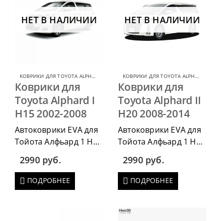
НЕТ В НАЛИЧИИ
НЕТ В НАЛИЧИИ
КОВРИКИ ДЛЯ TOYOTA ALPHARD
,
КОВРИКИ ДЛЯ TOYOTA
КОВРИКИ ДЛЯ TOYOTA ALPHARD
,
КОВР
Коврики для
Коврики для
Toyota Alphard I
Toyota Alphard II
H15 2002-2008
H20 2008-2014
Автоковрики EVA для
Автоковрики EVA для
Тойота Алфьард 1 Н15
Тойота Алфьард 1 Н20
2002-2008 можно
2008-2014 можно
2990
руб.
2990
руб.
приобрести в
приобрести в
комплектации:
комплектации:
ПОДРОБНЕЕ
ПОДРОБНЕЕ
водительский коврик,
водительский коврик,
комплект передних,
комплект передних,
весь салон, коврик в
весь салон, коврик в