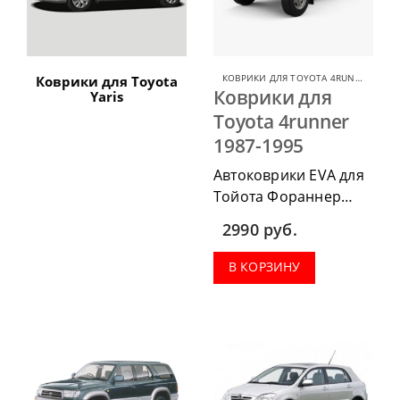
КОВРИКИ ДЛЯ TOYOTA 4RUNNER
,
КОВ
Коврики для Toyota
Коврики для
Yaris
Toyota 4runner
1987-1995
Автоковрики EVA для
Тойота Фораннер
1987-1995 можно
2990
руб.
приобрести в
комплектации:
В КОРЗИНУ
водительский коврик,
комплект передних,
весь салон, коврик в
багажник.