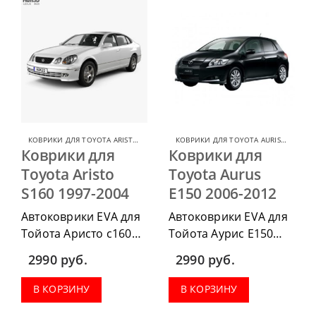
весь салон, коврик в
весь салон, коврик в
багажник.
багажник.
КОВРИКИ ДЛЯ TOYOTA ARISTO
,
КОВРИКИ ДЛЯ TOYOTA
КОВРИКИ ДЛЯ TOYOTA AURIS
,
КОВРИК
Коврики для
Коврики для
Toyota Aristo
Toyota Aurus
S160 1997-2004
E150 2006-2012
Автоковрики EVA для
Автоковрики EVA для
Тойота Аристо с160
Тойота Аурис Е150
1997-2004 можно
2006-2012 можно
2990
руб.
2990
руб.
приобрести в
приобрести в
комплектации:
комплектации:
В КОРЗИНУ
В КОРЗИНУ
водительский коврик,
водительский коврик,