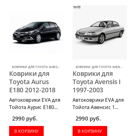
комплект передних,
комплект передних,
весь салон, коврик в
весь салон, коврик в
багажник.
багажник.
КОВРИКИ ДЛЯ TOYOTA AURIS
,
КОВРИКИ ДЛЯ TOYOTA
КОВРИКИ ДЛЯ TOYOTA AVENSIS
,
КОВР
Коврики для
Коврики для
Toyota Aurus
Toyota Avensis I
E180 2012-2018
1997-2003
Автоковрики EVA для
Автоковрики EVA для
Тойота Аурис Е180
Тойота Авенсис 1
2012-2018 можно
1997-2003 можно
2990
руб.
2990
руб.
приобрести в
приобрести в
комплектации:
комплектации:
В КОРЗИНУ
В КОРЗИНУ