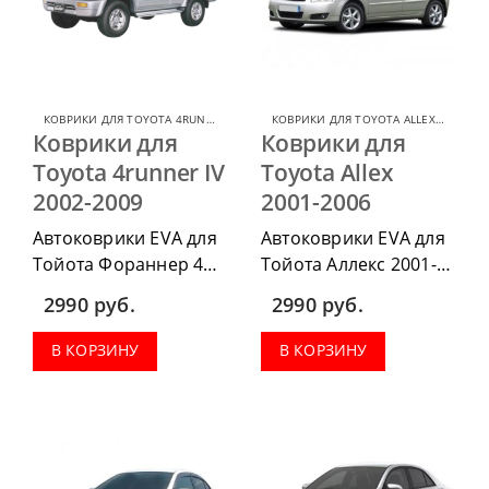
КОВРИКИ ДЛЯ TOYOTA 4RUNNER
,
КОВРИКИ ДЛЯ TOYOTA
КОВРИКИ ДЛЯ TOYOTA ALLEX
,
КОВРИК
Коврики для
Коврики для
Toyota 4runner IV
Toyota Allex
2002-2009
2001-2006
Автоковрики EVA для
Автоковрики EVA для
Тойота Фораннер 4
Тойота Аллекс 2001-
2002-2009 можно
2006 можно
2990
руб.
2990
руб.
приобрести в
приобрести в
комплектации:
комплектации:
В КОРЗИНУ
В КОРЗИНУ
водительский коврик,
водительский коврик,
комплект передних,
комплект передних,
весь салон, коврик в
весь салон, коврик в
багажник.
багажник.