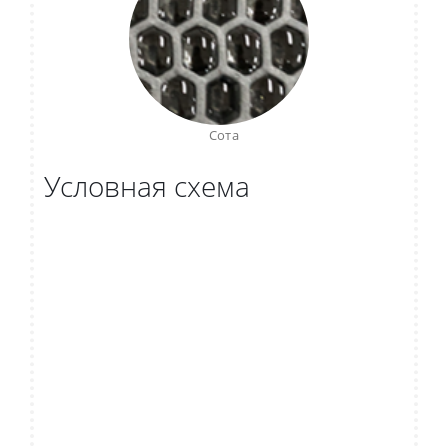
Сота
Условная схема