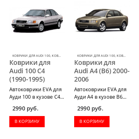
КОВРИКИ ДЛЯ AUDI 100
,
КОВРИКИ ДЛЯ AUDI
КОВРИКИ ДЛЯ AUDI 100
,
КОВРИКИ ДЛЯ AUDI
Коврики для
Коврики для
Audi 100 C4
Audi A4 (B6) 2000-
(1990-1995)
2006
Автоковрики EVA для
Автоковрики EVA для
Ауди 100 в кузове С4
Ауди А4 в кузове В6
1990-1995 г.в. можно
2000-2006 г.в. можно
2990
руб.
2990
руб.
приобрести в
приобрести в
комплектации:
комплектации:
В КОРЗИНУ
В КОРЗИНУ
водительский коврик,
водительский коврик,
комплект передних,
комплект передних,