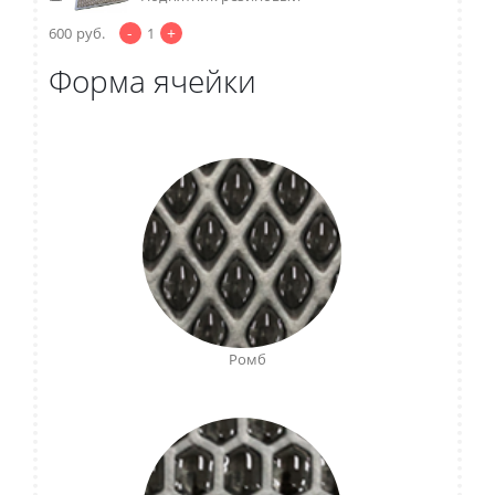
-
+
600
руб.
1
Форма ячейки
Ромб