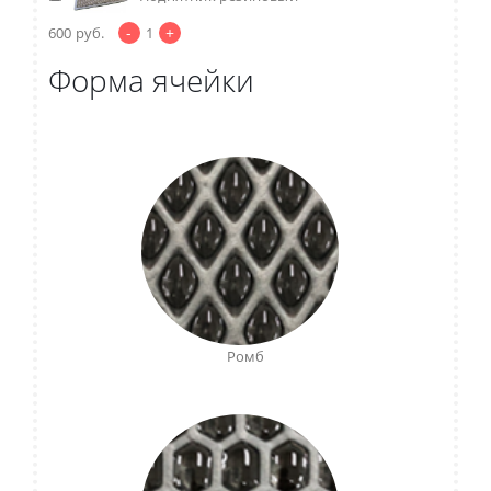
-
+
600
руб.
1
Форма ячейки
Ромб