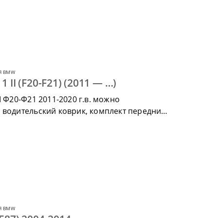
Я BMW
II (F20-F21) (2011 — …)
I Ф20-Ф21 2011-2020 г.в. можно
 водительский коврик, комплект передних,
ик.
Я BMW