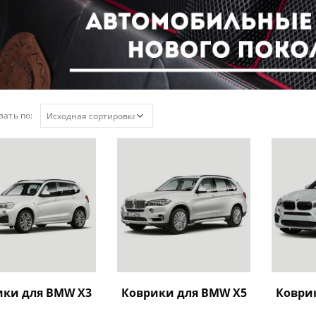
ать по:
ики для BMW X3
Коврики для BMW X5
Коври