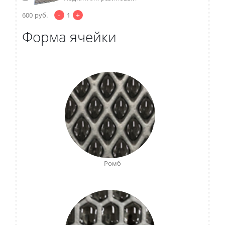
-
+
600
руб.
1
Форма ячейки
Ромб