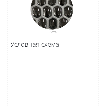
Сота
Условная схема