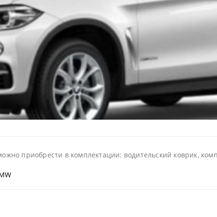
 можно приобрести в комплектации: водительский коврик, комп
BMW