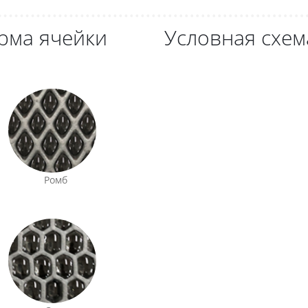
рма ячейки
Условная схем
Ромб