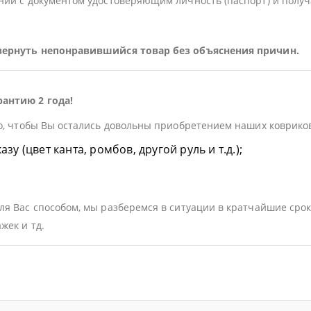
ии с документом удостоверяющим личность (паспорт) и получа
 вернуть непонравившийся товар без объяснения причин.
рантию 2 года!
о, чтобы Вы остались довольны приобретением наших ковриков.
у (цвет канта, ромбов, другой руль и т.д.);
я Вас способом, мы разберемся в ситуации в кратчайшие срок
жек и тд.