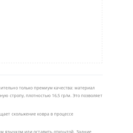
ительно только премиум качества: материал
ую стропу, плотностью 16,5 гр/м. Это позволяет
ащает скольжение ковра в процессе
ым язычком или оставить открытой. Задние