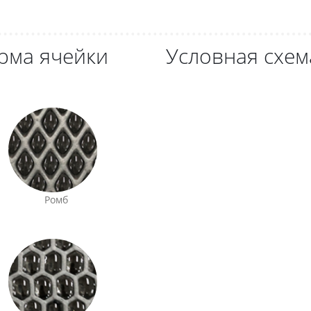
рма ячейки
Условная схем
Ромб