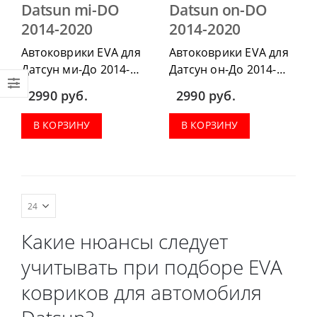
Datsun mi-DO
Datsun on-DO
2014-2020
2014-2020
Автоковрики EVA для
Автоковрики EVA для
Датсун ми-До 2014-
Датсун он-До 2014-
2020 г.в. можно
2020 г.в. можно
2990
руб.
2990
руб.
приобрести в
приобрести в
комплектации:
комплектации:
В КОРЗИНУ
В КОРЗИНУ
водительский коврик,
водительский коврик,
комплект передних,
комплект передних,
весь салон, коврик в
весь салон, коврик в
багажник.
багажник.
Какие нюансы следует
учитывать при подборе EVA
ковриков для автомобиля