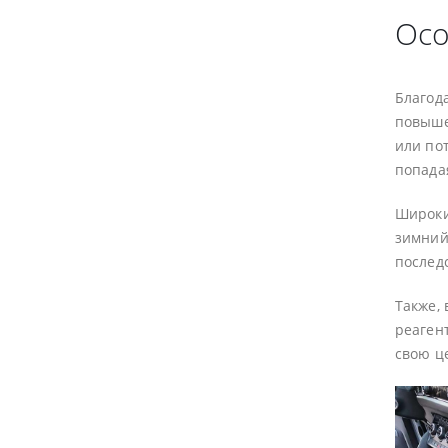
Осо
Благод
повыше
или по
попадая
Широки
зимний
послед
Также,
реагент
свою ц