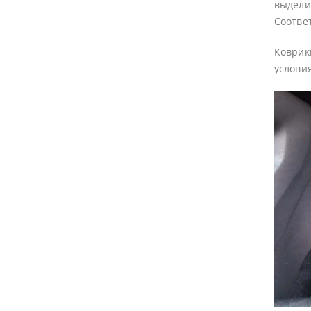
выдели
Соотве
Коврик
условия