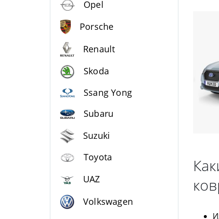
Opel
Porsche
Renault
Skoda
Ssang Yong
Subaru
Suzuki
Toyota
Как
UAZ
ков
Volkswagen
И