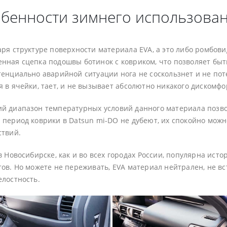
бенности зимнего использован
аря структуре поверхности материала EVA, а это либо ромбов
нная сцепка подошвы ботинок с ковриком, что позволяет быт
тенциально аварийной ситуации нога не соскользнет и не пот
 в ячейки, тает, и не вызывает абсолютно никакого дискомфо
й диапазон температурных условий данного материала позвол
 период коврики в Datsun mi-DO не дубеют, их спокойно можн
ствий.
 в Новосибирске, как и во всех городах России, популярна ис
ов. Но можете не переживать, EVA материал нейтрален, не вст
елостность.