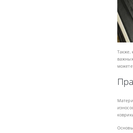
Также,
важных
можете
Пра
Матери
износо
коврик
Основы