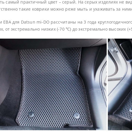
ть самый практичный цвет – серый. На серых изделиях не видн
тственно такие коврики можно реже мыть и ухаживать за ними
и ЕВА для Datsun mi-DO рассчитаны на 3 года круглогодично
х, от экстремально низких (-70 ℃) до экстремально высоких (+