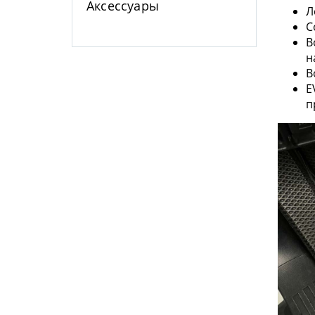
Аксессуары
Л
С
В
н
В
E
п