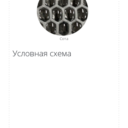
Сота
Условная схема