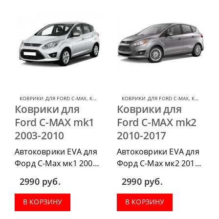
КОВРИКИ ДЛЯ FORD C-MAX
,
КОВРИКИ ДЛЯ FORD
КОВРИКИ ДЛЯ FORD C-MAX
,
КОВРИКИ ДЛЯ FORD
Коврики для
Коврики для
Ford C-MAX mk1
Ford C-MAX mk2
2003-2010
2010-2017
Автоковрики EVA для
Автоковрики EVA для
Форд С-Мах мк1 2003-
Форд С-Мах мк2 2010-
2010 г.в. можно
2017 г.в. можно
2990
руб.
2990
руб.
приобрести в
приобрести в
комплектации:
комплектации:
В КОРЗИНУ
В КОРЗИНУ
водительский коврик,
водительский коврик,