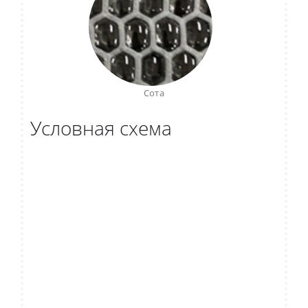
Сота
Условная схема