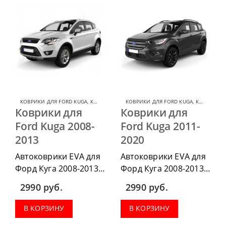
КОВРИКИ ДЛЯ FORD KUGA
,
КОВРИКИ ДЛЯ FORD
КОВРИКИ ДЛЯ FORD KUGA
,
КОВРИКИ ДЛЯ FORD
Коврики для
Коврики для
Ford Kuga 2008-
Ford Kuga 2011-
2013
2020
Автоковрики EVA для
Автоковрики EVA для
Форд Куга 2008-2013
Форд Куга 2008-2013
г.в. можно
г.в. можно
2990
руб.
2990
руб.
приобрести в
приобрести в
комплектации:
комплектации:
В КОРЗИНУ
В КОРЗИНУ
водительский коврик,
водительский коврик,