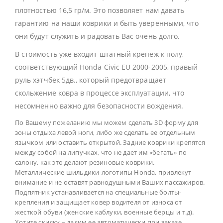
плотностью 16,5 гр/м. Это позволяет нам давать
гарантию на наши коврики и быть уверенными, что
они будут служить и радовать Вас очень долго.
В стоимость уже входит штатный крепеж к полу,
соответствующий Honda Civic EU 2000-2005, правый
руль хэтчбек 5дв., который предотвращает
скольжение ковра в процессе эксплуатации, что
несомненно важно для безопасности вождения.
По Вашему пожеланию мы можем сделать 3D форму для
зоны отдыха левой ноги, либо же сделать ее отдельным
язычком или оставить открытой. Задние коврики крепятся
между собой на липучках, что не дает им «бегать» по
салону, как это делают резиновые коврики.
Металлические шильдики-логотипы Honda, привлекут
внимание и не оставят равнодушными Ваших пассажиров.
Подпятник устанавливается на специальные болты-
крепления и защищает ковер водителя от износа от
жесткой обуви (женские каблуки, военные берцы и т.д).
Хотите скидку – дадим ее автоматически при заказе