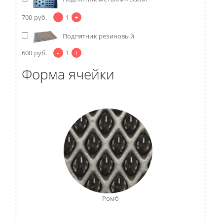
-
+
700
руб.
1
Подпятник резиновый
-
+
600
руб.
1
Форма ячейки
Ромб