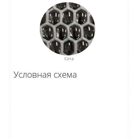
Сота
Условная схема