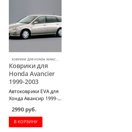
КОВРИКИ ДЛЯ HONDA AVANCIER
,
КОВРИКИ ДЛЯ HONDA
Коврики для
Honda Avancier
1999-2003
Автоковрики EVA для
Хонда Авансир 1999-
2003, можно
2990
руб.
приобрести в
комплектации:
В КОРЗИНУ
водительский коврик,