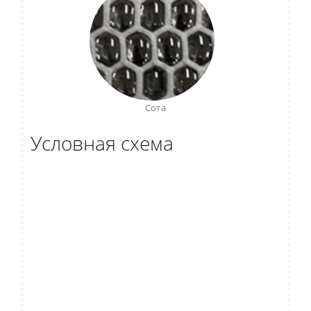
Сота
Условная схема