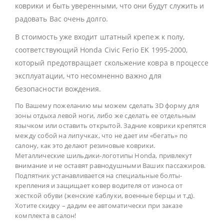
коврики и быть уверенными, что они будут служить и
радовать Вас очень долго.
В стоимость уже входит штатный крепеж к полу,
соответствующий Honda Civic Ferio EK 1995-2000,
который предотвращает скольжение ковра в процессе
эксплуатации, что несомненно важно для
безопасности вождения.
По Вашему пожеланию мы можем сделать 3D форму для
зоны отдыха левой ноги, либо же сделать ее отдельным
язычком или оставить открытой. Задние коврики крепятся
между собой на липучках, что не дает им «бегать» по
салону, как это делают резиновые коврики.
Металлические шильдики-логотипы Honda, привлекут
внимание и не оставят равнодушными Ваших пассажиров.
Подпятник устанавливается на специальные болты-
крепления и защищает ковер водителя от износа от
жесткой обуви (женские каблуки, военные берцы и т.д).
Хотите скидку – дадим ее автоматически при заказе
комплекта в салон!