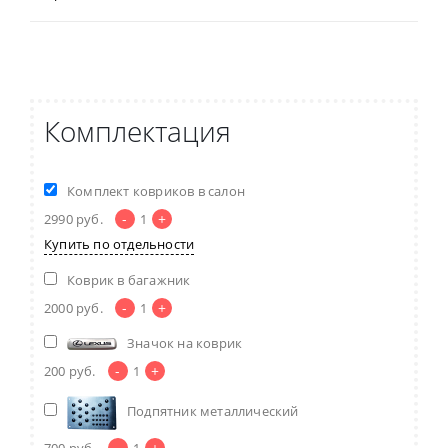
Комплектация
Комплект ковриков в салон
-
+
2990
руб.
1
Купить по отдельности
Коврик в багажник
-
+
2000
руб.
1
Значок на коврик
-
+
200
руб.
1
Подпятник металлический
-
+
700
руб.
1