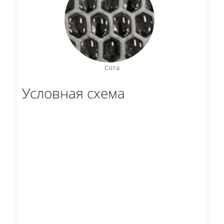
Сота
Условная схема