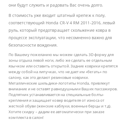
они будут служить и радовать Вас очень долго.
В стоимость уже входит штатный крепеж к полу,
соответствующий Honda CR-V 4 RM 2011-2016, левый
руль, который предотвращает скольжение ковра в
процессе эксплуатации, что несомненно важно для
безопасности вождения.
По Вашему пожеланию мы можем сделать 3D форму для
зоны отдыха левой ноги, либо же сделать ее отдельным
язычком или оставить открытой. Задние коврики крепятся
между собой на липучках, что не дает им «бегать» по
салону, как это делают резиновые коврики.
Металлические шильдики-логотипы Honda, привлекут
внимание и не оставят равнодушными Ваших пассажиров.
Подпятник устанавливается на специальные болты-
крепления и защищает ковер водителя от износа от
жесткой обуви (женские каблуки, военные берцы и т.д).
Хотите скидку – дадим ее автоматически при заказе
комплекта в салон!