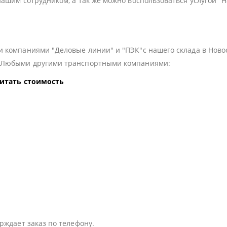
нашим сотрудником, а так же можно воспользоваться услугой "
 компаниями "Деловые линии" и "ПЭК"с нашего склада в Ново
з Любыми другими транспортными компаниями:
читать стоимость
:
рждает заказ по телефону.