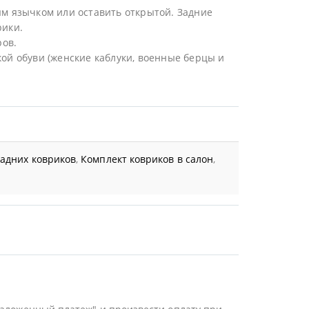
ым язычком или оставить открытой. Задние
рики.
ов.
ой обуви (женские каблуки, военные берцы и
задних ковриков
,
Комплект ковриков в салон
,