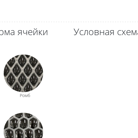
рма ячейки
Условная схем
Ромб