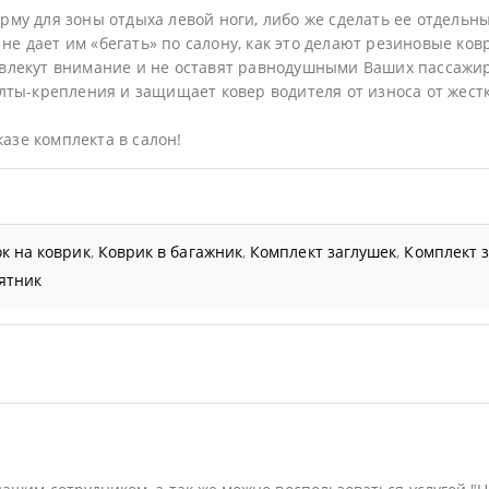
му для зоны отдыха левой ноги, либо же сделать ее отдельн
не дает им «бегать» по салону, как это делают резиновые ков
влекут внимание и не оставят равнодушными Ваших пассажир
ты-крепления и защищает ковер водителя от износа от жестк
казе комплекта в салон!
к на коврик
,
Коврик в багажник
,
Комплект заглушек
,
Комплект 
ятник