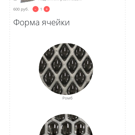
-
+
600
руб.
1
Форма ячейки
Ромб