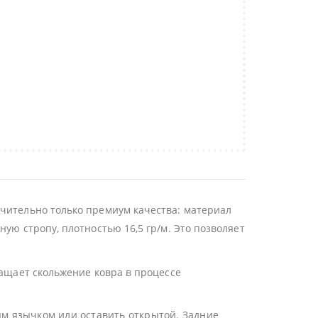
ючительно только премиум качества: материал
ую стропу, плотностью 16,5 гр/м. Это позволяет
ращает скольжение ковра в процессе
ым язычком или оставить открытой. Задние