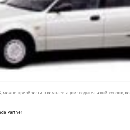
, можно приобрести в комплектации: водительский коврик, ко
da Partner