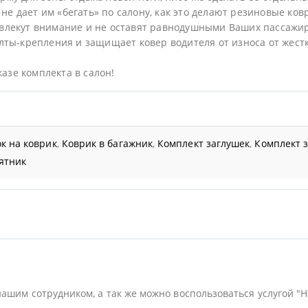
не дает им «бегать» по салону, как это делают резиновые ков
влекут внимание и не оставят равнодушными Ваших пассажир
ты-крепления и защищает ковер водителя от износа от жестк
казе комплекта в салон!
к на коврик
,
Коврик в багажник
,
Комплект заглушек
,
Комплект 
ятник
нашим сотрудником, а так же можно воспользоваться услугой "