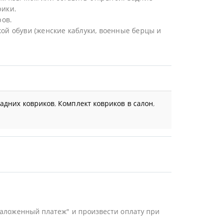
рики.
ов.
ой обуви (женские каблуки, военные берцы и
задних ковриков
,
Комплект ковриков в салон
,
Наложенный платеж" и произвести оплату при