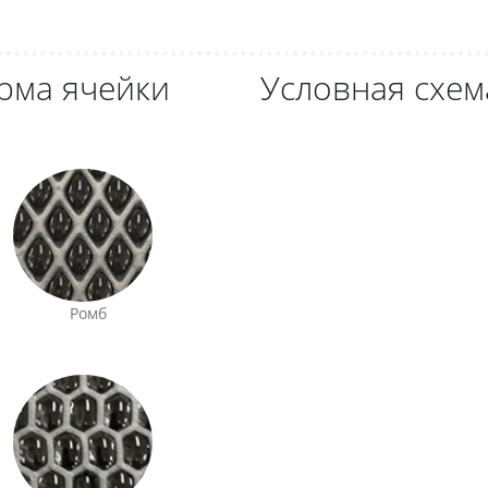
рма ячейки
Условная схем
Ромб