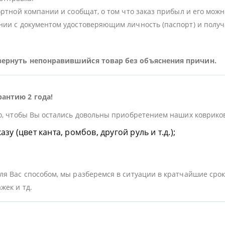
ортной компании и сообщат, о том что заказ прибыл и его можн
ии с документом удостоверяющим личность (паспорт) и получа
 вернуть непонравившийся товар без объяснения причин.
рантию 2 года!
о, чтобы Вы остались довольны приобретением наших ковриков.
у (цвет канта, ромбов, другой руль и т.д.);
я Вас способом, мы разберемся в ситуации в кратчайшие срок
жек и тд.