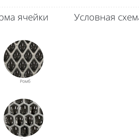
рма ячейки
Условная схем
Ромб