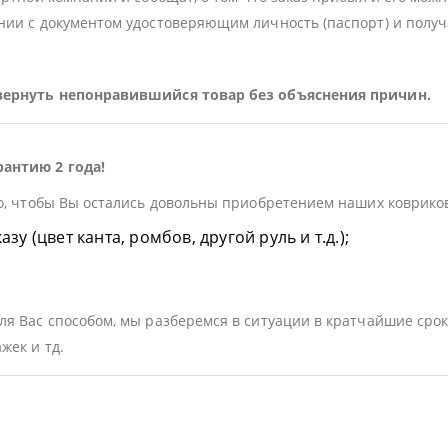
ии с документом удостоверяющим личность (паспорт) и получа
 вернуть непонравившийся товар без объяснения причин.
рантию 2 года!
о, чтобы Вы остались довольны приобретением наших ковриков.
у (цвет канта, ромбов, другой руль и т.д.);
я Вас способом, мы разберемся в ситуации в кратчайшие срок
жек и тд.