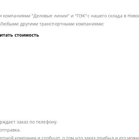
 компаниями "Деловые линии" и "ПЭК"с нашего склада в Ново
з Любыми другими транспортными компаниями:
читать стоимость
:
рждает заказ по телефону.
 отправка.
ортной компании и сообщат, о том что заказ прибыл и его можн