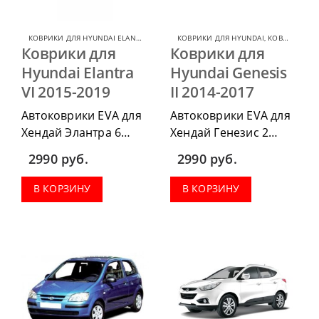
КОВРИКИ ДЛЯ HYUNDAI ELANTRA
,
КОВРИКИ ДЛЯ HYUNDAI
КОВРИКИ ДЛЯ HYUNDAI
,
КОВРИКИ ДЛЯ HYUNDAI GENESIS
Коврики для
Коврики для
Hyundai Elantra
Hyundai Genesis
VI 2015-2019
II 2014-2017
Автоковрики EVA для
Автоковрики EVA для
Хендай Элантра 6
Хендай Генезис 2
2015-2019 можно
2014-2017 можно
2990
руб.
2990
руб.
приобрести в
приобрести в
комплектации:
комплектации:
В КОРЗИНУ
В КОРЗИНУ
водительский коврик,
водительский коврик,
комплект передних,
комплект передних,
весь салон, коврик в
весь салон, коврик в
багажник.
багажник.