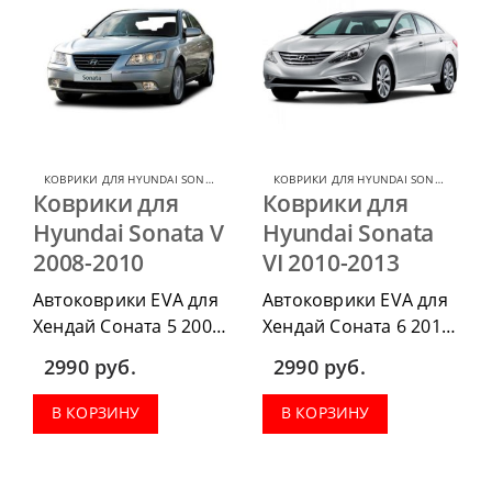
КОВРИКИ ДЛЯ HYUNDAI SONATA
,
КОВРИКИ ДЛЯ HYUNDAI
КОВРИКИ ДЛЯ HYUNDAI SONATA
,
КОВР
Коврики для
Коврики для
Hyundai Sonata V
Hyundai Sonata
2008-2010
VI 2010-2013
Автоковрики EVA для
Автоковрики EVA для
Хендай Соната 5 2008-
Хендай Соната 6 2010-
2010 можно
2013 можно
2990
руб.
2990
руб.
приобрести в
приобрести в
комплектации:
комплектации:
В КОРЗИНУ
В КОРЗИНУ
водительский коврик,
водительский коврик,
комплект передних,
комплект передних,
весь салон, коврик в
весь салон, коврик в