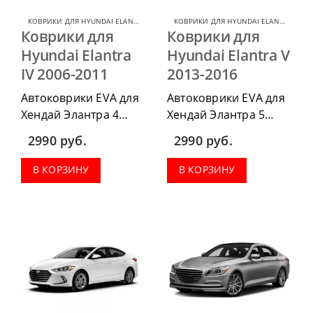
КОВРИКИ ДЛЯ HYUNDAI ELANTRA
,
КОВРИКИ ДЛЯ HYUNDAI
КОВРИКИ ДЛЯ HYUNDAI ELANTRA
,
КОВ
Коврики для
Коврики для
Hyundai Elantra
Hyundai Elantra V
IV 2006-2011
2013-2016
Автоковрики EVA для
Автоковрики EVA для
Хендай Элантра 4
Хендай Элантра 5
2006-2011 можно
2013-2016 можно
2990
руб.
2990
руб.
приобрести в
приобрести в
комплектации:
комплектации:
В КОРЗИНУ
В КОРЗИНУ
водительский коврик,
водительский коврик,
комплект передних,
комплект передних,
весь салон, коврик в
весь салон, коврик в
багажник.
багажник.