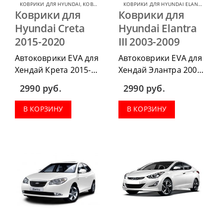
КОВРИКИ ДЛЯ HYUNDAI
,
КОВРИКИ ДЛЯ HYUNDAI CRETA
КОВРИКИ ДЛЯ HYUNDAI ELANTRA
,
КОВ
Коврики для
Коврики для
Hyundai Creta
Hyundai Elantra
2015-2020
III 2003-2009
Автоковрики EVA для
Автоковрики EVA для
Хендай Крета 2015-
Хендай Элантра 2003-
2020 можно
2009 можно
2990
руб.
2990
руб.
приобрести в
приобрести в
комплектации:
комплектации:
В КОРЗИНУ
В КОРЗИНУ
водительский коврик,
водительский коврик,
комплект передних,
комплект передних,
весь салон, коврик в
весь салон, коврик в
багажник.
багажник.