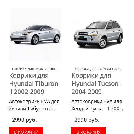
комплект передних,
комплект передних,
весь салон, коврик в
весь салон, коврик в
багажник.
багажник.
КОВРИКИ ДЛЯ HYUNDAI TIBURON
,
КОВРИКИ ДЛЯ HYUNDAI
КОВРИКИ ДЛЯ HYUNDAI TUCSON
,
КОВР
Коврики для
Коврики для
Hyundai Tiburon
Hyundai Tucson I
II 2002-2009
2004-2009
Автоковрики EVA для
Автоковрики EVA для
Хендай Тибурон 2
Хендай Туссан 1 2004-
2002-2009 можно
2009 можно
2990
руб.
2990
руб.
приобрести в
приобрести в
комплектации:
комплектации:
В КОРЗИНУ
В КОРЗИНУ