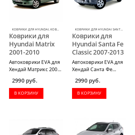
КОВРИКИ ДЛЯ HYUNDAI
,
КОВРИКИ ДЛЯ HYUNDAI MATRIX
КОВРИКИ ДЛЯ HYUNDAI SANTA FE CLASSIC
Коврики для
Коврики для
Hyundai Matrix
Hyundai Santa Fe
2001-2010
Classic 2007-2013
Автоковрики EVA для
Автоковрики EVA для
Хендай Матрикс 2001-
Хендай Санта Фе
2010 можно
Классик 2007-2013
2990
руб.
2990
руб.
приобрести в
можно приобрести в
комплектации:
комплектации:
В КОРЗИНУ
В КОРЗИНУ
водительский коврик,
водительский коврик,
комплект передних,
комплект передних,
весь салон, коврик в
весь салон, коврик в
багажник.
багажник.