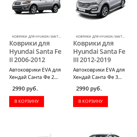
КОВРИКИ ДЛЯ HYUNDAI SANTA FE
,
КОВРИКИ ДЛЯ HYUNDAI
КОВРИКИ ДЛЯ HYUNDAI SANTA FE
,
КОВ
Коврики для
Коврики для
Hyundai Santa Fe
Hyundai Santa Fe
II 2006-2012
III 2012-2019
Автоковрики EVA для
Автоковрики EVA для
Хендай Санта Фе 2
Хендай Санта Фе 3
2006-2012 можно
2012-2019 можно
2990
руб.
2990
руб.
приобрести в
приобрести в
комплектации:
комплектации:
В КОРЗИНУ
В КОРЗИНУ
водительский коврик,
водительский коврик,
комплект передних,
комплект передних,
весь салон, коврик в
весь салон, коврик в
багажник.
багажник.