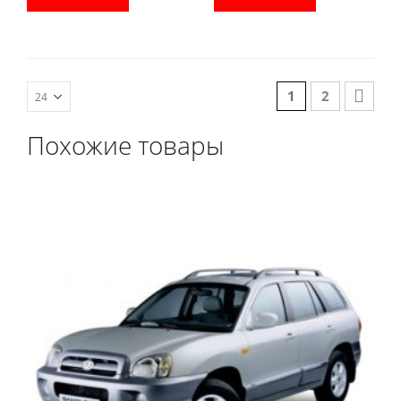
водительский коврик,
водительский коврик,
комплект передних,
комплект передних,
весь салон, коврик в
весь салон, коврик в
багажник.
багажник.
1
2
Похожие товары