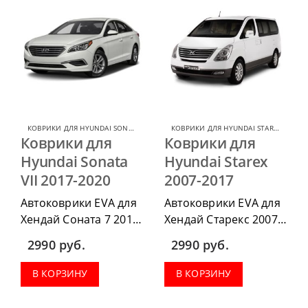
багажник.
багажник.
КОВРИКИ ДЛЯ HYUNDAI SONATA
,
КОВРИКИ ДЛЯ HYUNDAI
КОВРИКИ ДЛЯ HYUNDAI STAREX
,
КОВРИ
Коврики для
Коврики для
Hyundai Sonata
Hyundai Starex
VII 2017-2020
2007-2017
Автоковрики EVA для
Автоковрики EVA для
Хендай Соната 7 2017-
Хендай Старекс 2007-
2020 можно
2017 можно
2990
руб.
2990
руб.
приобрести в
приобрести в
комплектации:
комплектации:
В КОРЗИНУ
В КОРЗИНУ
водительский коврик,
водительский коврик,
комплект передних,
комплект передних,