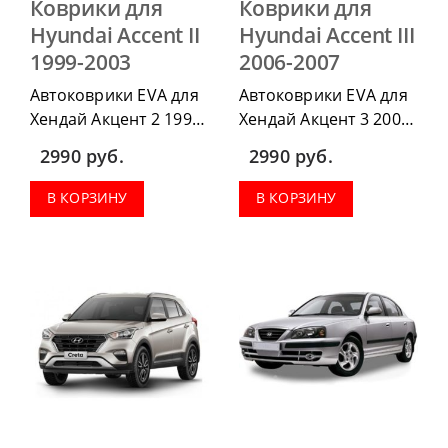
Коврики для
Коврики для
Hyundai Accent II
Hyundai Accent III
1999-2003
2006-2007
Автоковрики EVA для
Автоковрики EVA для
Хендай Акцент 2 1999-
Хендай Акцент 3 2006-
2003 можно
2007 можно
2990
руб.
2990
руб.
приобрести в
приобрести в
комплектации:
комплектации:
В КОРЗИНУ
В КОРЗИНУ
водительский коврик,
водительский коврик,
комплект передних,
комплект передних,
весь салон, коврик в
весь салон, коврик в
багажник.
багажник.