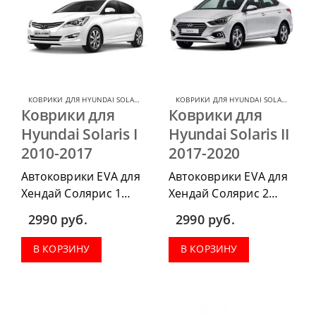
КОВРИКИ ДЛЯ HYUNDAI SOLARIS
,
КОВРИКИ ДЛЯ HYUNDAI
КОВРИКИ ДЛЯ HYUNDAI SOLARIS
,
КОВР
Коврики для
Коврики для
Hyundai Solaris I
Hyundai Solaris II
2010-2017
2017-2020
Автоковрики EVA для
Автоковрики EVA для
Хендай Солярис 1
Хендай Солярис 2
2010-2017 можно
2017-2020 можно
2990
руб.
2990
руб.
приобрести в
приобрести в
комплектации:
комплектации:
В КОРЗИНУ
В КОРЗИНУ
водительский коврик,
водительский коврик,
комплект передних,
комплект передних,
весь салон, коврик в
весь салон, коврик в
багажник.
багажник.