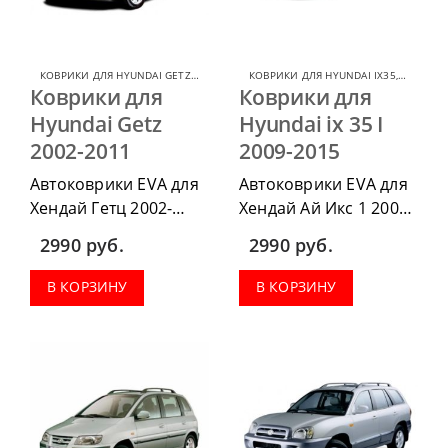
КОВРИКИ ДЛЯ HYUNDAI GETZ
,
КОВРИКИ ДЛЯ HYUNDAI
КОВРИКИ ДЛЯ HYUNDAI IX35
,
КОВРИКИ
Коврики для
Коврики для
Hyundai Getz
Hyundai ix 35 I
2002-2011
2009-2015
Автоковрики EVA для
Автоковрики EVA для
Хендай Гетц 2002-
Хендай Ай Икс 1 2009-
2011 можно
2015 можно
2990
руб.
2990
руб.
приобрести в
приобрести в
комплектации:
комплектации:
В КОРЗИНУ
В КОРЗИНУ
водительский коврик,
водительский коврик,
комплект передних,
комплект передних,
весь салон, коврик в
весь салон, коврик в
багажник.
багажник.