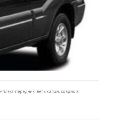
плект передних, весь салон, коврик в