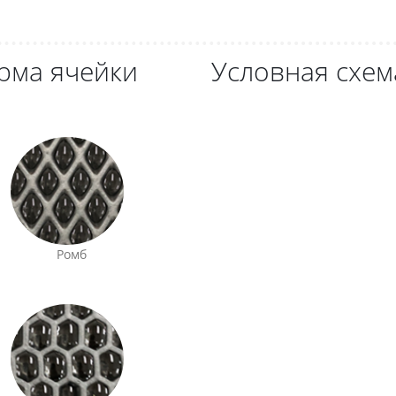
рма ячейки
Условная схем
Ромб