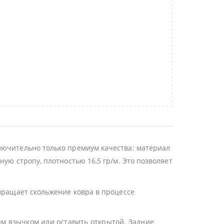
лючительно только премиум качества: материал
ую стропу, плотностью 16,5 гр/м. Это позволяет
твращает скольжение ковра в процессе
ым язычком или оставить открытой. Задние