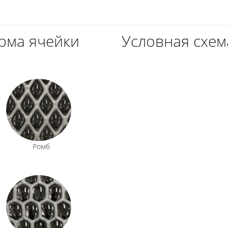
рма ячейки
Условная схем
Ромб