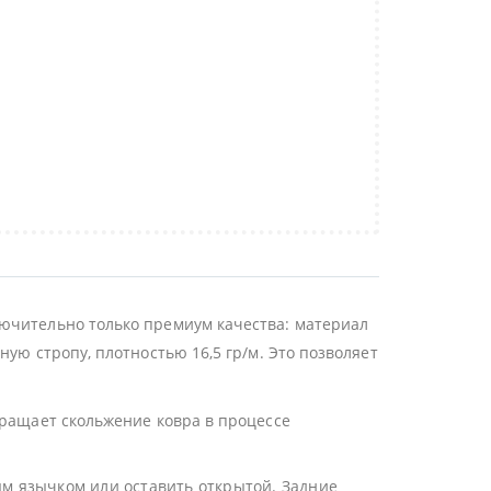
лючительно только премиум качества: материал
ую стропу, плотностью 16,5 гр/м. Это позволяет
вращает скольжение ковра в процессе
ым язычком или оставить открытой. Задние