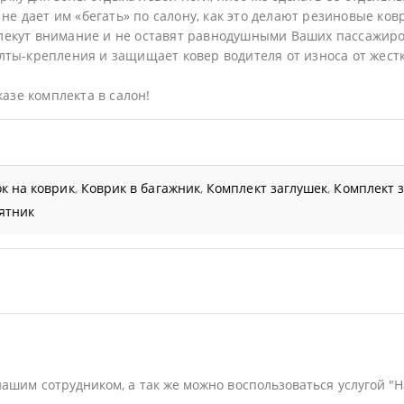
не дает им «бегать» по салону, как это делают резиновые ков
лекут внимание и не оставят равнодушными Ваших пассажиро
ты-крепления и защищает ковер водителя от износа от жестк
казе комплекта в салон!
к на коврик
,
Коврик в багажник
,
Комплект заглушек
,
Комплект 
ятник
нашим сотрудником, а так же можно воспользоваться услугой "