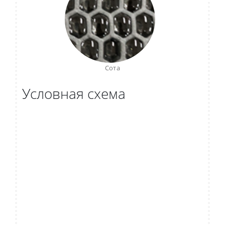
Сота
Условная схема